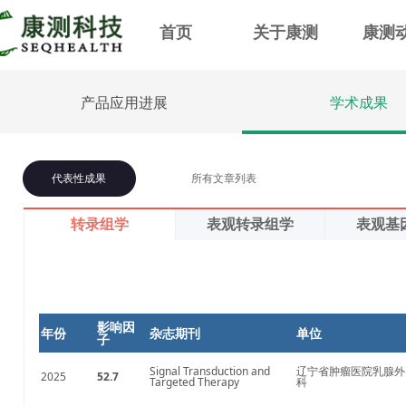
首页
关于康测
康测
产品应用进展
学术成果
代表性成果
所有文章列表
转录组学
表观转录组学
表观基
影响因
年份
杂志期刊
单位
子
Signal Transduction and
辽宁省肿瘤医院乳腺外
2025
52.7
Targeted Therapy
科