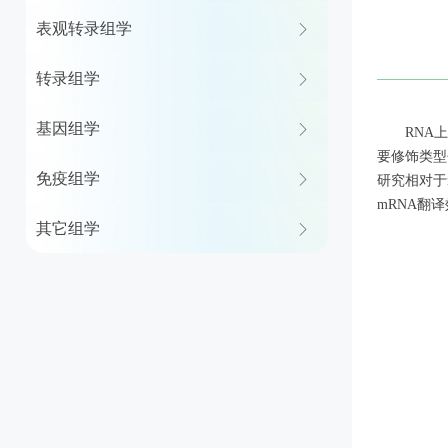
表观转录组学
ꁕ
转录组学
ꁕ
基因组学
ꁕ
RNA
要修饰类型
免疫组学
ꁕ
研究相对于m
mRNA翻
其它组学
ꁕ