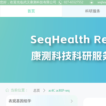
您好，欢迎光临武汉康测科技有限公司 027-65527552 seqhealt
首页
科研服务
ꀇ
当前位置：
总页
ꄲ
ac4C acRIP-seq
表观基因组学
ꁕ