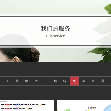
我们的服务
Our service
表观基因组
互作组学
核心技术
检测服务
产品和解决方案
三代测序
翻译组学
转录组学
免疫组学
基因组学
表观转录组学
蛋白组学